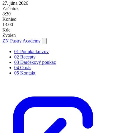
27. júna 2026
Začiatok
8:30
Koniec
13:00
Kde
Zvolen
ZN
Pastry Academy
01
Ponuka kurzov
02
Recepty
03
Darčekový poukaz
04
O nás
05
Kontakt