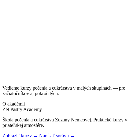
Vedieme kurzy pečenia a cukrárstva v malých skupinách — pre
začiatočníkov aj pokročilých.
O akadémii
ZN Pastry Academy
Škola pečenia a cukrárstva Zuzany Nemcovej. Praktické kurzy v
priateľskej atmosfére.
Zobraziť kurzy
→
Napísať správu
→