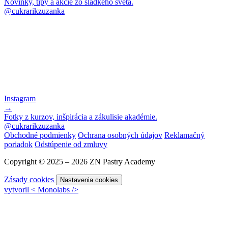
Novinky, tipy a akcie zo sladkého sveta.
@cukrarikzuzanka
Instagram
→
Fotky z kurzov, inšpirácia a zákulisie akadémie.
@cukrarikzuzanka
Obchodné podmienky
Ochrana osobných údajov
Reklamačný
poriadok
Odstúpenie od zmluvy
Copyright © 2025 – 2026 ZN Pastry Academy
Zásady cookies
Nastavenia cookies
vytvoril
<
Monolabs
/>