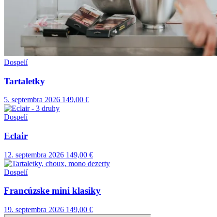
Dospelí
Tartaletky
5. septembra 2026
149,00 €
Dospelí
Eclair
12. septembra 2026
149,00 €
Dospelí
Francúzske mini klasiky
19. septembra 2026
149,00 €