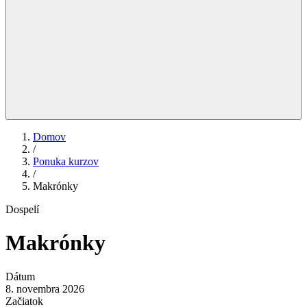
Domov
/
Ponuka kurzov
/
Makrónky
Dospelí
Makrónky
Dátum
8. novembra 2026
Začiatok