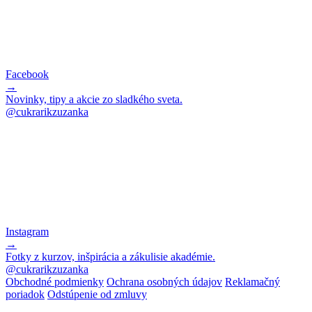
Facebook
→
Novinky, tipy a akcie zo sladkého sveta.
@cukrarikzuzanka
Instagram
→
Fotky z kurzov, inšpirácia a zákulisie akadémie.
@cukrarikzuzanka
Obchodné podmienky
Ochrana osobných údajov
Reklamačný
poriadok
Odstúpenie od zmluvy