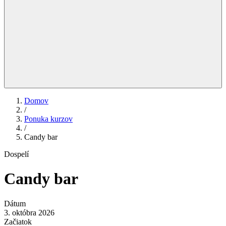
Domov
/
Ponuka kurzov
/
Candy bar
Dospelí
Candy bar
Dátum
3. októbra 2026
Začiatok