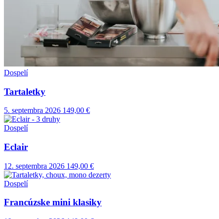
Dospelí
Tartaletky
5. septembra 2026
149,00 €
Dospelí
Eclair
12. septembra 2026
149,00 €
Dospelí
Francúzske mini klasiky