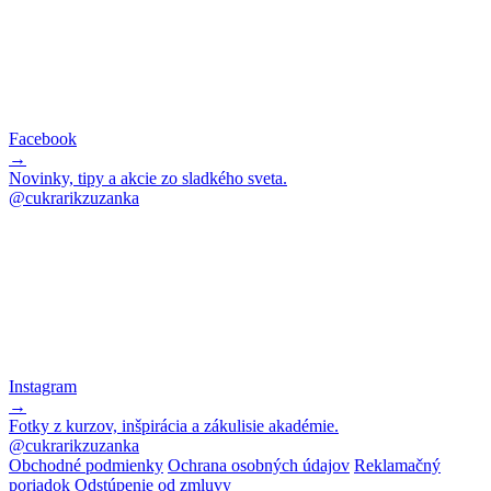
Facebook
→
Novinky, tipy a akcie zo sladkého sveta.
@cukrarikzuzanka
Instagram
→
Fotky z kurzov, inšpirácia a zákulisie akadémie.
@cukrarikzuzanka
Obchodné podmienky
Ochrana osobných údajov
Reklamačný
poriadok
Odstúpenie od zmluvy