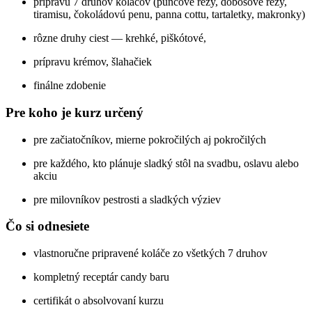
prípravu 7 druhov koláčov (punčové rezy, dobošové rezy,
tiramisu, čokoládovú penu, panna cottu, tartaletky, makronky)
rôzne druhy ciest — krehké, piškótové,
prípravu krémov, šlahačiek
finálne zdobenie
Pre koho je kurz určený
pre začiatočníkov, mierne pokročilých aj pokročilých
pre každého, kto plánuje sladký stôl na svadbu, oslavu alebo
akciu
pre milovníkov pestrosti a sladkých výziev
Čo si odnesiete
vlastnoručne pripravené koláče zo všetkých 7 druhov
kompletný receptár candy baru
certifikát o absolvovaní kurzu