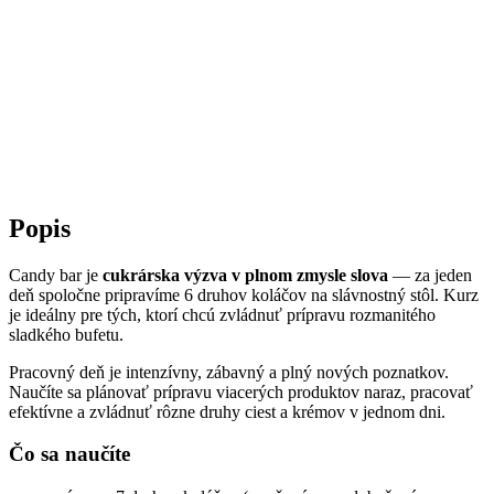
Popis
Candy bar je
cukrárska výzva v plnom zmysle slova
— za jeden
deň spoločne pripravíme 6 druhov koláčov na slávnostný stôl. Kurz
je ideálny pre tých, ktorí chcú zvládnuť prípravu rozmanitého
sladkého bufetu.
Pracovný deň je intenzívny, zábavný a plný nových poznatkov.
Naučíte sa plánovať prípravu viacerých produktov naraz, pracovať
efektívne a zvládnuť rôzne druhy ciest a krémov v jednom dni.
Čo sa naučíte